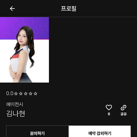
프로필
0.0
에이전시
김나현
6
공유
문의하기
예약 섭외하기