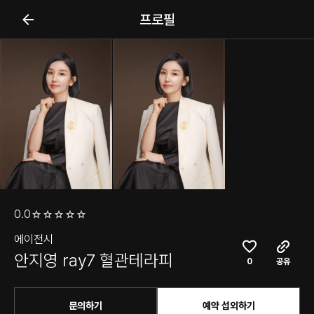
프로필
0.0
에이전시
안지영 ray7 혈관테라피
0
공유
문의하기
예약 섭외하기