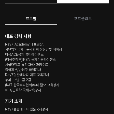
프로필
포트폴리오
대표 경력 사항
Ray7 Academy 대표원장.
사단법인국제미용가협회 울산남부 지회장
미국ACE국제 뷰티라이센스
(미국주정부)IPSN 국제미용라이센스
서울대학교 뷰티CEO 과정수료
중국피부/반영구 국제강사
Ray7혈관테라피 대표 교육강사
두피 .모발 1급.2급
(KAT 한국두피협회)두피.탈모 교육강사
채교/근육학 국제교육강사
자기 소개
Ray7혈관테라피 전문국제강사