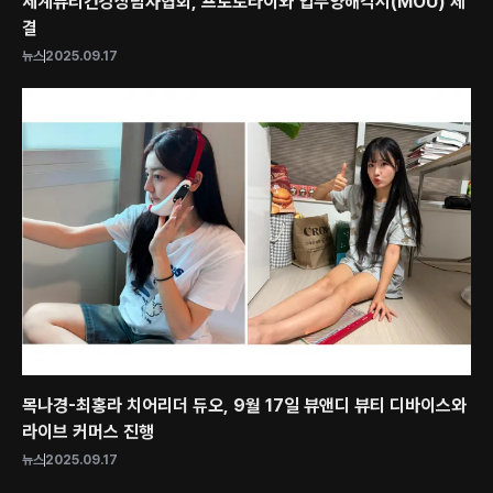
세계뷰티건강상담사협회, 프로토타이와 업무양해각서(MOU) 체
결
뉴스
2025.09.17
목나경-최홍라 치어리더 듀오, 9월 17일 뷰앤디 뷰티 디바이스와
라이브 커머스 진행
뉴스
2025.09.17