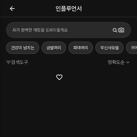
인플루언서
건강미 넘치는
금발머리
파마머리
무신사모델
귀
검색도구
정확도순