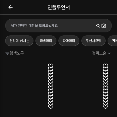
인플루언서
건강미 넘치는
금발머리
파마머리
무신사모델
귀
검색도구
정확도순